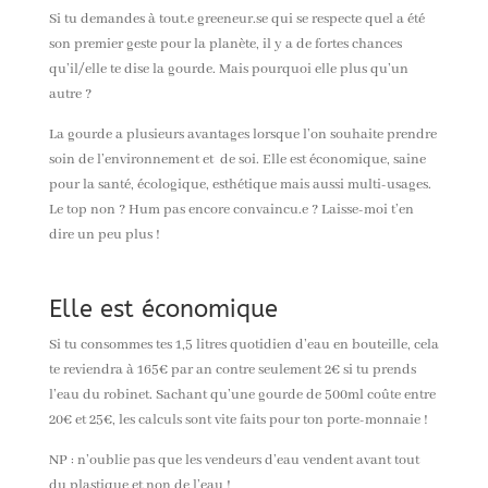
Si tu demandes à
tout.e
greeneur.se qui se respecte quel a été
son premier geste pour la planète, il y a de
fortes chances
qu’il/elle te dise la gourde.
Mais pourquoi elle plus qu’un
autre ?
La gourde a plusieurs avantages lorsque l’on souhaite prendre
soin de l’environnement et de soi. Elle est économique, saine
pour la santé, écologique, esthétique mais aussi multi-
usages
.
Le top non ? Hum pas encore convaincu.e ? Laisse-moi t’en
dire un peu plus !
Elle est économique
Si tu consommes tes 1,5 litres quotidien d’eau en bouteille, cela
te reviendra à 165€ par an contre seulement 2€ si tu prends
l’eau du robinet. Sachant qu’une gourde de 500ml coûte entre
20€ et 25€, les calculs sont vite
faits
pour ton porte-monnaie !
NP : n’oublie pas que les vendeurs d’eau vendent avant tout
du plastique et non de l’eau !