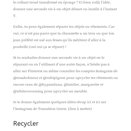
le collant troué transformé en éponge ? Et bien voilà l’idée,
donner une seconde vie à un objet
désuet
ou inutile à l’instant
T.
Enfin, tu peux également réparer tes objets ou vêtements. Car
oui, ce n’est pas parce que ta chaussette a un trou ou que ton
jean préféré est usé aux fesses qu’ils méritent d’aller à la
poubelle (oui oui ça se répare) !⁠
Si tu souhaites donner une seconde vie à un objet en le
réparant ou en l’utilisant d’une autre façon, n’hésite pas à
aller sur
Pinterest
ou même consulter les comptes Instagram de
@rosabohneur et @rubipigeon pour upcycler tes vêtements ou
encore ceux de @bypataluna, @latelier_marguerite et
@whitecocooning pour upcycler un meuble.
Je te donne également quelques idées récup ici et ici sur
l’Instagram de Transition Green. (lien à mettre)
Recycler