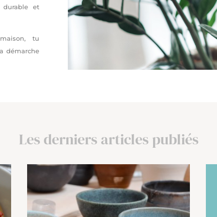
 durable et
maison, tu
 ta démarche
Les derniers articles publiés
I